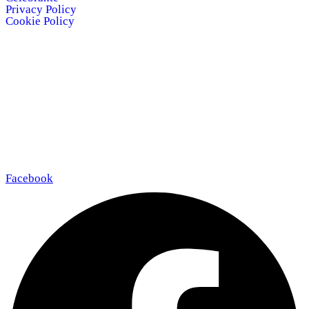
Privacy Policy
Cookie Policy
Polvere di sogni di Simona Da Ros
Via Frontin, 158/A –
Trichiana
32026 – Borgo Valbelluna (BL)
P.I. 01287460255
Telefono e whatsapp
+393479272748
Mail
info@polveredisogni.it
Facebook