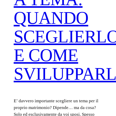
QUANDO
SCEGLIERL
E COME
SVILUPPAR
E’ davvero importante scegliere un tema per il
proprio matrimonio? Dipende… ma da cosa?
Solo ed esclusivamente da voi sposi. Spesso