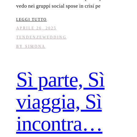
vedo nei gruppi social spose in crisi pe
LEGGI TUTTO
APRILE 26, 2025
TENDENZE
WEDDING
BY
SIMONA
Sì parte, Sì
viaggia, Sì
incontra…